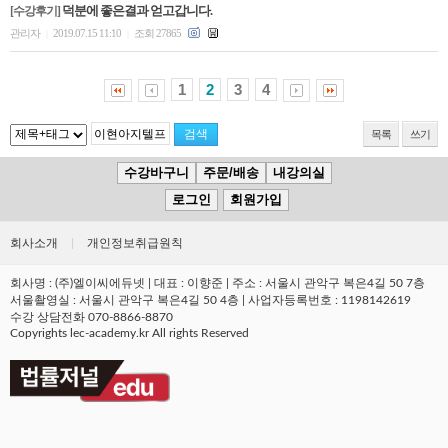
[수강후기]
덕분에 좋은결과 얻고갑니다.
관리자
2019.07.15 11:10
조회 27865
|
|
1
2
3
4
목록
쓰기
수강바구니
주문/배송
내강의실
로그인
회원가입
회사소개
|
개인정보취급원칙
회사명 : (주)엘이씨에듀넷 | 대표 : 이향준 | 주소 : 서울시 관악구 복은4길 50 7층
서울촬영실 : 서울시 관악구 복은4길 50 4층 | 사업자등록번호 : 1198142619
수강 상담전화 070-8866-8870
Copyrights lec-academy.kr All rights Reserved