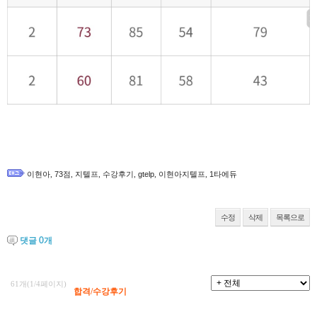
이현아
,
73점
,
지텔프
,
수강후기
,
gtelp
,
이현아지텔프
,
1타에듀
수정
삭제
목록으로
댓글
0
개
61개(1/4페이지)
합격/수강후기