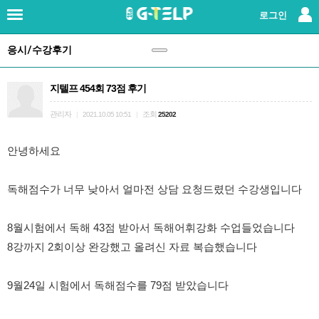
×
로그인
응시/수강후기
로그인
|
회원가입
지텔프 454회 73점 후기
지텔프란?
관리자
조회
|
2021.10.05 10:51
|
25202
강사소개
안녕하세요
패키지강좌
독해점수가 너무 낮아서 얼마전 상담 요청드렸던 수강생입니다
단과강좌
8월시험에서 독해 43점 받아서 독해어휘강화 수업들었습니다
교재
8강까지 2회이상 완강했고 올려신 자료 복습했습니다
레벨테스트
9월24일 시험에서 독해점수를 79점 받았습니다
응시/수강후기
(147)