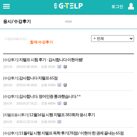
×
로그인
응시/수강후기
로그인
|
회원가입
지텔프란?
1개(6/6페이지)
합격/수강후기
강사소개
[수강후기]
지텔프 시험 후기 - 감사합니다 이현아쌤!
관리자
2019.01.08 18:04
조회 18541
|
|
패키지강좌
[수강후기]
감사합니다 지텔프 65점
단과강좌
관리자
2019.01.08 18:03
조회 19584
|
|
[수강후기]
감사합니다. 영어인증 통과했습니다.^^
교재
관리자
2019.01.07 16:22
조회 40894
|
|
[지텔프응시후기]
12월16일 시행 지텔프 383회차 응시 후기
레벨테스트
관리자
2018.12.20 21:04
조회 28160
|
|
응시/수강후기
(147)
[수강후기]
11월4일 시행 지텔프 독학 후기(78점)/ 이현아 한 권에 끝내는 65점