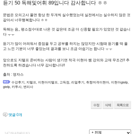
듣기 50 독해및어휘 89입니다 감사합니다 ㅎㅎ
수강평
문법은 모의고사 풀면 항상 한 두개씩 실수했었는데 실전에서는 실수하지 않은 것
같아서 너무행복합니다 ㅎㅎ
고객센터
독해는 음,, 평소점수대로 나온 것 같은데 조금 더 신중할 필요가 있었던 것 같습니
다 ㅜㅜ
수강바구니
|
주문/배송
듣기가 많이 어려워서 중점을 두고 공부를 하지는 않았지만 시험때 듣기를 딱 풀
고 느낀 기분이 너무 좋았는데 결과를 보니 조금 아쉽기는 합니다 ㅜㅜ
앞으로도 지텔프 준비하는 사람이 생기면 적극 이현아 쌤 강의와 교재 무조건!! 추
천하도록 하겠습니다 너무 감사합니다!!
출처 : 영자스
수강후기
,
지텔프
,
이현아지텔프
,
고득점
,
리얼후기
,
취향저격이현아
,
이현아gtelp
,
gtelp
,
카투사
,
변리사
수정
삭제
목록으로
댓글
0
개
147개(4/8페이지)