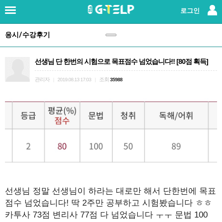
×
로그인
응시/수강후기
로그인
|
회원가입
선생님 단 한번의 시험으로 목표점수 넘었습니다!! [80점 획득]
지텔프란?
관리자
조회
|
2019.08.13 17:03
|
35988
강사소개
패키지강좌
단과강좌
교재
레벨테스트
선생님 정말 선생님이 하라는 대로만 해서 단한번에 목표
점수 넘었습니다! 딱 2주만 공부하고 시험봤습니다 ㅎㅎ
카투사 73점 변리사 77점 다 넘었습니다 ㅜㅜ 문법 100
응시/수강후기
(147)