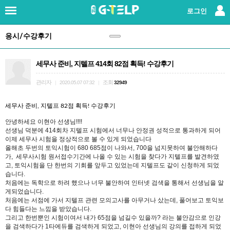
×
로그인
응시/수강후기
로그인
|
회원가입
세무사 준비, 지텔프 414회 82점 획득! 수강후기
지텔프란?
관리자
조회
|
2020.05.07 07:32
|
32949
강사소개
세무사 준비, 지텔프 82점 획득! 수강후기
패키지강좌
안녕하세요 이현아 선생님!!!!
선생님 덕분에 414회차 지텔프 시험에서 너무나 안정권 성적으로 통과하게 되어
이제 세무사 시험을 정상적으로 볼 수 있게 되었습니다
단과강좌
올해초 두번의 토익시험이 680 685점이 나와서, 700을 넘지못하여 불안해하다
가, 세무사시험 원서접수기간에 나올 수 있는 시험을 찾다가 지텔프를 발견하였
고, 토익시험을 단 한번의 기회를 앞두고 있었는데 지텔프도 같이 신청하게 되었
교재
습니다.
처음에는 독학으로 하려 했으나 너무 불안하여 인터넷 검색을 통해서 선생님을 알
게되었습니다.
레벨테스트
처음에는 서점에 가서 지텔프 관련 모의고사를 아무거나 샀는데, 풀어보고 토익보
다 힘들다는 느낌을 받았습니다.
그리고 한번뿐인 시험이여서 내가 65점을 넘길수 있을까? 라는 불안감으로 인강
응시/수강후기
(147)
을 검색하다가 1타에듀를 검색하게 되었고, 이현아 선생님의 강의를 접하게 되었