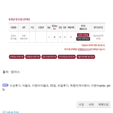
출처 : 영자스
수강후기
,
지텔프
,
이현아지텔프
,
82점
,
리얼후기
,
취향저격이현아
,
이현아gtelp
,
gte
lp
,
수정
삭제
목록으로
댓글
0
개