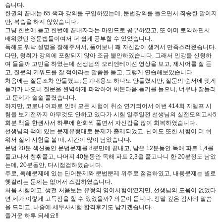
습니다.
한권의 끝내는 65 책과 강의를 구입하였는데, 문법강의를 들으면서 죄송한 말이지
수강평
만, 복습을 하지 않았습니다.
그냥 한번에 듣고 한번에 끝내자라는 마인드로 공부하였고, 또 이미 토익하면서
배워왔던 영문법들이여서 더 쉽게 공부할 수 있었습니다.
고객센터
독해도 워낙 설명을 잘해주셔서, 풀어보니 꽤 자신감이 생겨서 만족스러웠습니다.
다만, 청취가 강의에 포함되지 않아 조금 불안하였습니다. 그래서 인강을 신청하
여 들을까 고민을 하였는데 선생님의 오리엔테이션 영상을 보고, 제시어를 잘 듣
수강바구니
|
주문/배송
고, 질문의 키워드를 잘 적어라는 말씀을 듣고, 그렇게 연습해보았습니다.
처음에는 질문조차 안들렸고, 듣기내용도 하나도 안들렸지만, 질문의 순서에 맞게
듣기가 나오니 질문을 완벽하게 파악하여 써본다음 듣기를 들으니, 너무나 잘들리
고 문제가 술술 풀렸습니다.
하지만, 코로나 여파로 인해 모든 시험이 취소 연기되어서 이번 414회 지텔프 시
험을 보기전까지 아무것도 안하고 있다가 시험 일주일전 선생님의 실전모의고사5
회분 책을 한권사서 하루에 한회씩 풀면서 자신감을 많이 회복하였습니다.
선생님의 책에 있는 문제유형대로 문제가 출제되었고, 난이도 또한 시험이 더 쉬
워서 실제 시험을 볼 때, 시간이 많이 남았습니다.
문법 20분 섹션동안 문법문제를 8분만에 끝내고, 남은 12분동안 독해 파트 1,4를
풀고나서 청취풀고, 나머지 40분동안 독해 파트 2,3을 풀고나니 한 20분정도 남았
는데, 20분동안, 다시점검하였습니다.
주로, 독해문제에 있는 단어문제와 문법문제 위주로 점검하였고, 내용문제는 별로
헷갈리는 문제는 없어서 스킵하였습니다.
처음 시험이고, 생전 처음보는 유형의 영어시험이였지만, 선생님의 도움이 없었다
면 제가 이렇게 고득점을 할 수 있었을까? 의문이 듭니다. 정말 깊은 감사의 말씀
을 드리고, 나중에 세무사시험 합격후기도 남기겠습니다.
즐거운 하루 되세요!!