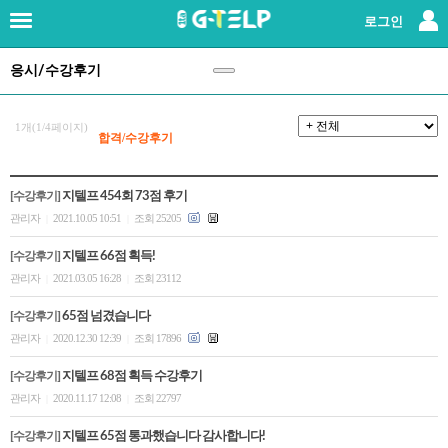
×
로그인
응시/수강후기
로그인
|
회원가입
지텔프란?
1개(1/4페이지)
합격/수강후기
강사소개
[수강후기]
지텔프 454회 73점 후기
관리자
2021.10.05 10:51
조회 25205
|
|
패키지강좌
[수강후기]
지텔프 66점 획득!
단과강좌
관리자
2021.03.05 16:28
조회 23112
|
|
[수강후기]
65점 넘겼습니다
교재
관리자
2020.12.30 12:39
조회 17896
|
|
[수강후기]
지텔프 68점 획득 수강후기
레벨테스트
관리자
2020.11.17 12:08
조회 22797
|
|
응시/수강후기
(147)
[수강후기]
지텔프 65점 통과했습니다 감사합니다!