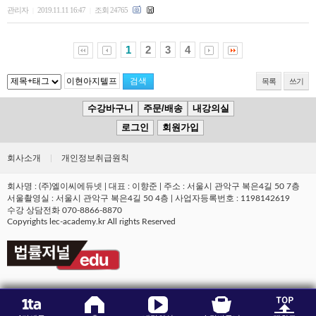
관리자
2019.11.11 16:47
조회 24765
|
|
1
2
3
4
목록
쓰기
수강바구니
주문/배송
내강의실
로그인
회원가입
회사소개
|
개인정보취급원칙
회사명 : (주)엘이씨에듀넷 | 대표 : 이향준 | 주소 : 서울시 관악구 복은4길 50 7층
서울촬영실 : 서울시 관악구 복은4길 50 4층 | 사업자등록번호 : 1198142619
수강 상담전화 070-8866-8870
Copyrights lec-academy.kr All rights Reserved