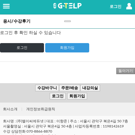
×
로그인
응시/수강후기
로그인
|
회원가입
로그인 후 확인 하실 수 있습니다
지텔프란?
로그인
회원가입
강사소개
패키지강좌
단과강좌
수강바구니
주문/배송
내강의실
로그인
회원가입
교재
회사소개
|
개인정보취급원칙
레벨테스트
회사명 : (주)엘이씨에듀넷 | 대표 : 이향준 | 주소 : 서울시 관악구 복은4길 50 7층
서울촬영실 : 서울시 관악구 복은4길 50 4층 | 사업자등록번호 : 1198142619
응시/수강후기
(147)
수강 상담전화 070-8866-8870