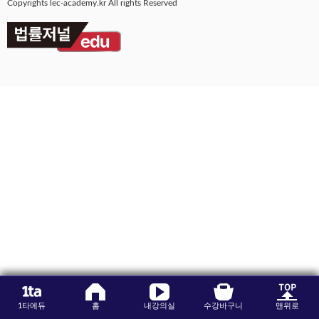
Copyrights lec-academy.kr All rights Reserved
수강평
고객센터
수강바구니
|
주문/배송
1타에듀
홈
내강의실
수강바구니
맨위로