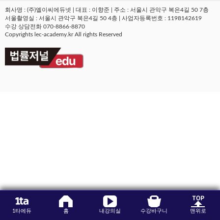
회사명 : (주)엘이씨에듀넷 | 대표 : 이향준 | 주소 : 서울시 관악구 복은4길 50 7층
수강평
서울촬영실 : 서울시 관악구 복은4길 50 4층 | 사업자등록번호 : 1198142619
수강 상담전화 070-8866-8870
Copyrights lec-academy.kr All rights Reserved
고객센터
수강바구니
|
주문/배송
1타에듀
홈
내강의실
수강바구니
맨위로