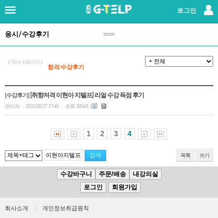
×
로그인
응시/수강후기
로그인
|
회원가입
지텔프란?
1개(4/4페이지)
합격/수강후기
강사소개
[수강후기]
[취향저격 이현아 지텔프] 리얼 수강 득점 후기
관리자
2018.08.27 17:40
조회 39543
|
|
패키지강좌
1
2
3
4
단과강좌
목록
쓰기
교재
수강바구니
주문/배송
내강의실
레벨테스트
로그인
회원가입
회사소개
|
개인정보취급원칙
응시/수강후기
(147)