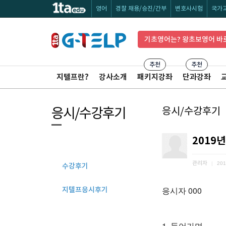
영어
경찰 채용/승진/간부
변호사시험
국가
기초영어는? 왕초보영어 바
추천
추천
지텔프란?
강사소개
패키지강좌
단과강좌
응시/수강후기
응시/수강후기
2019년
관리자
|
201
수강후기
응시자 000
지텔프응시후기
1. 들어가며