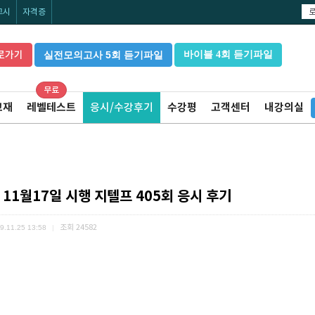
고시
자격증
로가기
실전모의고사 5회 듣기파일
바이블 4회 듣기파일
무료
교재
레벨테스트
응시/수강후기
수강평
고객센터
내강의실
 11월17일 시행 지텔프 405회 응시 후기
조회
24582
9.11.25 13:58
|