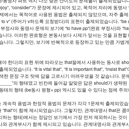
정사/동명사 파트 역시 다소 낮은 난이도의 문제들이 출제되었습니
”, “enjoy”, “consider”가 문장에 제시되어 있고, 목적어 자
 문제에서는 목적어로 사용된 용법은 출제되지 않았으며, 자주 출
ed+ to v” (주어가 v하도록 요청받다)의 표현이 출제되었습니다. “be
o 부정사와 동명사 문제의 보기에 “to have pp”(완료 부정사)와 “h
습니다. 이러한 완료형은 본동사보다 시제가 앞서는 것을 표현할
없습니다. 그렇지만, 보기에 반복적으로 등장하고 있는 만큼 가볍
해야 한다)의 표현 뒤에 따라오는 that절에서 사용하는 동사로 s
습니다. “It is vital that”, “It is important that”, “
한 문장 구조 탓에 답을 고르시기 어려우셨을 것 같습니다. 문제에 출제된 
________”의 형태였고 빈칸에 들어갈 알맞은 답은 should가 생략된
동태의 형태 (be동사 원형+ pp) 역시도 있을 수 있다는 점에 
 계속적 용법과 한정적 용법의 문제가 각각 1문제씩 출제되었습
“that”이 함께 제시되었습니다. 그렇지만, 관계대명사 that은 
치하는 형태)에서는 정답인 보기에서 가장 먼저 제외하시는 것이 
사와 관계부사가 함께 제시되고 있습니다. 관계대명사와 관계부사