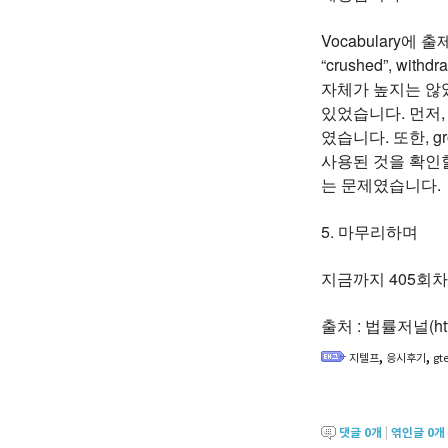
Vocabulary에 출
“crushed”, wi
자체가 높지는 않았
있었습니다. 먼저, 
였습니다. 또한, g
사용된 것을 확인할
는 문제였습니다.
5. 마무리하며
지금까지 405회
출처 : 법률저널(http:
,
,
지텔프
응시후기
gt
댓글
0
개
|
엮인글
0
개