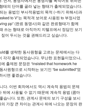
다. 먼저, 동명사에서는 동명사를 목적어로 취하는
리에 동명사 형태의 단어를 골라 넣는 형태가 출제되었습니다.
제되는 용법인 부사적용법의 목적 (~하기 위해서)과
 asked to V”는 목적격 보어로 사용된 to 부정사였
aving pp” (완료 동명사)와 같은 완료형태가 함께
 때 쓰는 형태로 아직까지 지텔프에서 정답인 보기
게 짚어 두시는 것을 권해드리고 싶습니다.
hould를 생략한 동사원형을 고르는 문제에서는 다
insist that”이 각각 출제되었습니다. 무난한 표현들이었으나,
문장은 “insisted that homework he
 동사원형으로 시작하는 보기인 “be submitted”였
주의하시면 좋겠습니다.
니다. 이번 회차에서도 역시 계속적 용법의 문제
콤마 뒤에 사용될 수 없기 때문에 계속적 용법 (콤마
좋습니다. 또한, 관계사 문제의 보기 구성을 보시
의 가장 큰 차이는 관계사 뒤에 나오는 문장의 완