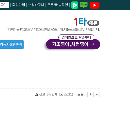
로그인
|
회원가입
|
수강바구니
|
주문/배송확인
|
영어왕초보 탈출부터
기초영어,시험영어 →
경독사회원인증
신고
인쇄
스크랩