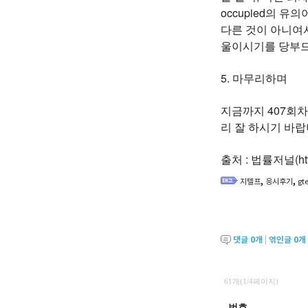
occupied의 유
다른 것이 아니여서
울이시기를 당부
5. 마무리하며
지금까지 407회차
리 잘 하시기 바랍
출처 : 법률저널(http:
,
,
지텔프
응시후기
gt
댓글
0
개
|
엮인글
0
개
61개(1/4페이지)
번호