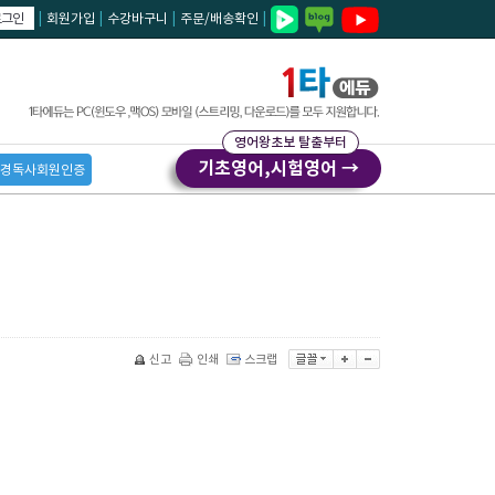
로그인
|
회원가입
|
수강바구니
|
주문/배송확인
|
영어왕초보 탈출부터
기초영어,시험영어 →
경독사회원인증
신고
인쇄
스크랩