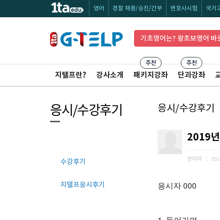
영어
경찰 채용/승진/간부
변호사시험
국가
기초영어는? 왕초보영어 바
추천
추천
지텔프란?
강사소개
패키지강좌
단과강좌
응시/수강후기
응시/수강후기
2019년
관리자
|
201
수강후기
응시자 000
지텔프응시후기
1. 들어가며