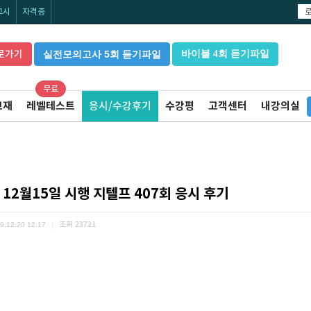
고시
자격증
로가기
실전모의고사 5회 듣기파일
바이블 4회 듣기파일
무료
교재
레벨테스트
응시/수강후기
수강평
고객센터
내강의실
 12월15일 시행 지텔프 407회 응시 후기
조회
23721
9.12.20 12:17
|