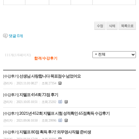
수강평
수정
삭제
목록으로
고객센터
댓글
0
개
수강바구니
|
주문/배송
111개(1/6페이지)
합격/수강후기
[수강후기]
선생님 사랑합니다 목표점수 넘었어요
관리자
2021.11.01 08:27
조회 27354
|
|
[수강후기]
지텔프 454회 73점 후기
관리자
2021.10.05 10:51
조회 25202
|
|
[수강후기]
2021년 452회 지텔프 시험 성적확인 65점획득 수강후기
관리자
2021.09.06 10:50
조회 29996
|
|
[수강후기]
지텔프 80점 획득 후기! 외무영사직렬 준비생
관리자
2021.06.04 17:08
조회 30396