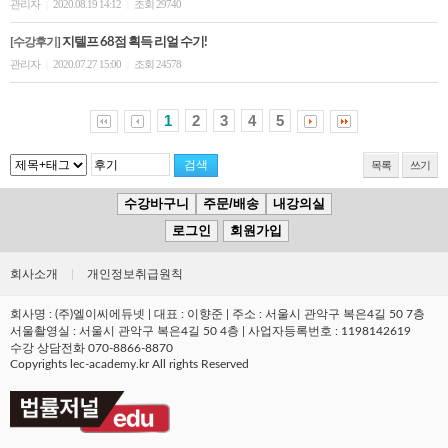
관리자
2020.08.19 14:12
조회 29740
|
|
[수강후기]
지텔프 68점 획득 리얼 수기!
관리자
2020.07.27 15:00
조회 24578
|
|
1
2
3
4
5
목록
쓰기
수강바구니
주문/배송
내강의실
로그인
회원가입
회사소개
|
개인정보취급원칙
회사명 : (주)엘이씨에듀넷 | 대표 : 이향준 | 주소 : 서울시 관악구 복은4길 50 7층
서울촬영실 : 서울시 관악구 복은4길 50 4층 | 사업자등록번호 : 1198142619
수강 상담전화 070-8866-8870
Copyrights lec-academy.kr All rights Reserved