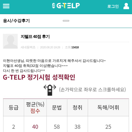
×
로그인
응시/수강후기
로그인
|
회원가입
지텔프 40점 후기
지텔프란?
세네동백초
조회
|
2020.08.20 19:28
|
13418
강사소개
이현아선생님, 따뜻한 마음으로 가르치게 해주셔서 감사드립니다~
지텔프 40점 취득(32점 이상)했습니다~~~
패키지강좌
다시 한 번 감사드립니다^^
단과강좌
교재
레벨테스트
응시/수강후기
(147)