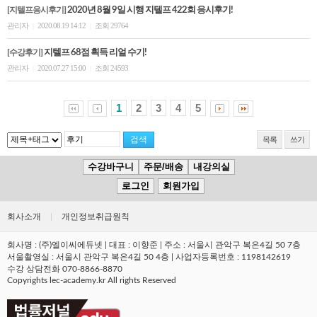
[지텔프응시후기]
2020년 8월 9일 시행 지텔프 422회 응시후기!
관리자
2020.08.19 14:12
조회 29764
|
|
[수강후기]
지텔프 68점 획득 리얼 수기!
관리자
2020.07.27 15:00
조회 24593
|
|
1
2
3
4
5
목록
쓰기
수강바구니
주문/배송
내강의실
로그인
회원가입
회사소개
|
개인정보취급원칙
회사명 : (주)엘이씨에듀넷 | 대표 : 이향준 | 주소 : 서울시 관악구 복은4길 50 7층
서울촬영실 : 서울시 관악구 복은4길 50 4층 | 사업자등록번호 : 1198142619
수강 상담전화 070-8866-8870
Copyrights lec-academy.kr All rights Reserved