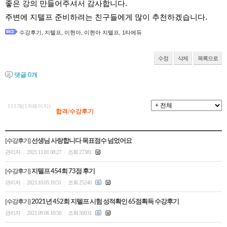
좋은 강의 만들어주셔서 감사합니다. 
주변에 지텔프 준비하려는 친구들에게 많이 추천하겠습니다.
수강평
수강후기
,
지텔프
,
이현아
,
이현아 지텔프
,
1타에듀
고객센터
수정
삭제
목록으로
수강바구니
|
주문/배송
댓글
0
개
111개(1/6페이지)
합격/수강후기
[수강후기]
선생님 사랑합니다 목표점수 넘었어요
관리자
2021.11.01 08:27
조회 27381
|
|
[수강후기]
지텔프 454회 73점 후기
관리자
2021.10.05 10:51
조회 25240
|
|
[수강후기]
2021년 452회 지텔프 시험 성적확인 65점획득 수강후기
관리자
2021.09.06 10:50
조회 30031
|
|