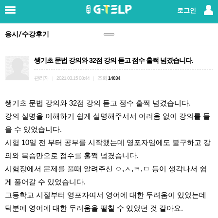
×
로그인
응시/수강후기
로그인
|
회원가입
쌩기초 문법 강의와 32점 강의 듣고 점수 훌쩍 넘겼습니다.
지텔프란?
관리자
조회
|
2021.03.15 08:44
|
14034
강사소개
쌩기초 문법 강의와 32점 강의 듣고 점수 훌쩍 넘겼습니다.
패키지강좌
강의 설명을 이해하기 쉽게 설명해주셔서 어려움 없이 강의를 들
을 수 있었습니다.
단과강좌
시험 10일 전 부터 공부를 시작했는데 영포자임에도 불구하고 강
의와 복습만으로 점수를 훌쩍 넘겼습니다.
교재
시험장에서 문제를 풀때 알려주신 ㅇ,ㅅ,ㅋ,ㅁ 등이 생각나서 쉽
게 풀어갈 수 있었습니다.
레벨테스트
고등학교 시절부터 영포자여서 영어에 대한 두려움이 있었는데 
덕분에 영어에 대한 두려움을 떨칠 수 있었던 것 같아요.
응시/수강후기
(147)