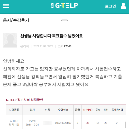
×
로그인
응시/수강후기
로그인
|
회원가입
선생님 사랑합니다 목표점수 넘었어요
지텔프란?
관리자
조회
|
2021.11.01 08:27
|
27448
강사소개
안녕하세요 
패키지강좌
신의제자로 가고는 있지만 공부했던게 아까워서 시험접수하고 
예전에 선생님 강의들으면서 열심히 필기했던거 복습하고 기출
단과강좌
문제 풀고 3일바짝 공부해서 시험치고 왔어요 
교재
레벨테스트
응시/수강후기
(147)