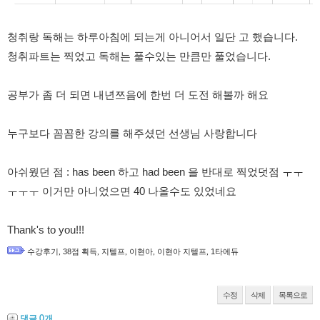
수강평
청취랑 독해는 하루아침에 되는게 아니어서 일단 고 했습니다. 
청취파트는 찍었고 독해는 풀수있는 만큼만 풀었습니다. 
고객센터
공부가 좀 더 되면 내년쯔음에 한번 더 도전 해볼까 해요 
수강바구니
|
주문/배송
누구보다 꼼꼼한 강의를 해주셨던 선생님 사랑합니다 
아쉬웠던 점 : has been 하고 had been 을 반대로 찍었덧점 ㅜㅜ
ㅜㅜㅜ 이거만 아니었으면 40 나올수도 있었네요 

Thank's to you!!!
수강후기
,
38점 획득
,
지텔프
,
이현아
,
이현아 지텔프
,
1타에듀
수정
삭제
목록으로
댓글
0
개