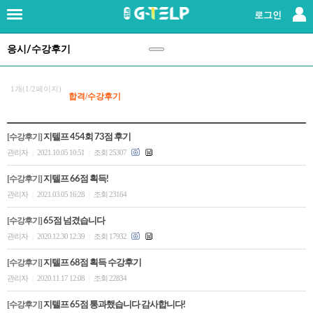
×
로그인
응시/수강후기
로그인
|
회원가입
지텔프란?
1개(1/2페이지)
합격/수강후기
강사소개
[수강후기]
지텔프 454회 73점 후기
관리자
2021.10.05 10:51
조회 25307
|
|
패키지강좌
[수강후기]
지텔프 66점 획득!
단과강좌
관리자
2021.03.05 16:28
조회 23164
|
|
[수강후기]
65점 넘겼습니다
교재
관리자
2020.12.30 12:39
조회 17932
|
|
[수강후기]
지텔프 68점 획득 수강후기
레벨테스트
관리자
2020.11.17 12:08
조회 22834
|
|
응시/수강후기
(147)
[수강후기]
지텔프 65점 통과했습니다 감사합니다!