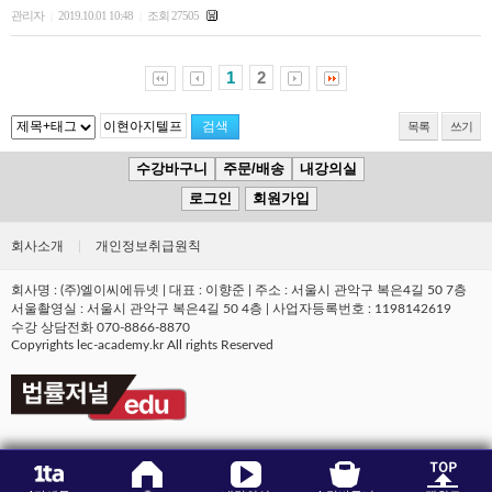
관리자
2019.10.01 10:48
조회 27505
|
|
1
2
목록
쓰기
수강바구니
주문/배송
내강의실
로그인
회원가입
회사소개
|
개인정보취급원칙
회사명 : (주)엘이씨에듀넷 | 대표 : 이향준 | 주소 : 서울시 관악구 복은4길 50 7층
서울촬영실 : 서울시 관악구 복은4길 50 4층 | 사업자등록번호 : 1198142619
수강 상담전화 070-8866-8870
Copyrights lec-academy.kr All rights Reserved