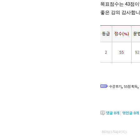
목표점수는 43점이
좋은 강의 감사합니
,
,
수강후기
55점 획득
댓글
0
개
|
엮인글
0
개
86개(1/5페이지)