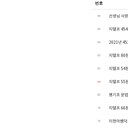
번호
선생님 사
86
지텔프 454
85
2021년 
84
지텔프 80
83
지텔프 54
82
지텔프 55
>>
쌩기초 문법
80
지텔프 66점
79
이현아쌤덕분
78