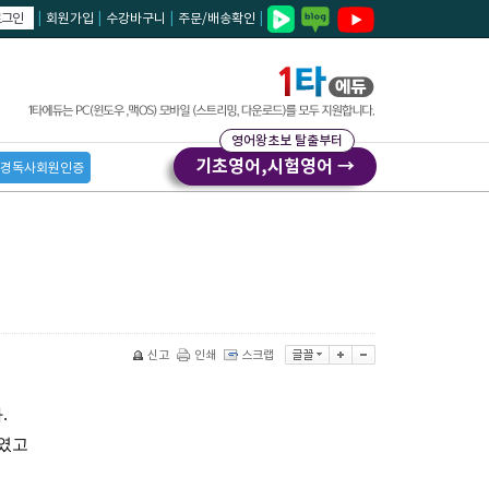
로그인
|
회원가입
|
수강바구니
|
주문/배송확인
|
영어왕초보 탈출부터
기초영어,시험영어 →
경독사회원인증
신고
인쇄
스크랩
.
하였고