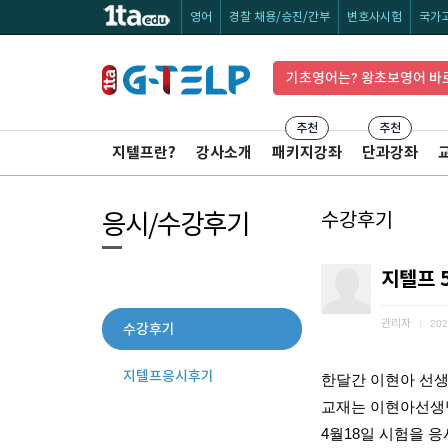
영어
경찰 채용/승진/간부
변호사시험
국가
기초영어는? 왕초보영어 바
추천
추천
지텔프란?
강사소개
패키지강좌
단과강좌
응시/수강후기
수강후기
지텔프 
관리자
|
202
수강후기
지텔프응시후기
한달간 이현아 선생님
교재는 이현아선생님
4월18일 시험을 응