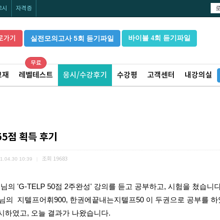
고시
자격증
로가기
실전모의고사 5회 듣기파일
바이블 4회 듣기파일
무료
교재
레벨테스트
응시/수강후기
수강평
고객센터
내강의실
55점 획득 후기
조회
19683
1.04.30 10:39
|
의 'G-TELP 50점 2주완성' 강의를 듣고 공부하고, 시험을 쳤습니다
의  지텔프어휘900, 한권에끝내는지텔프50 이 두권으로 공부를 
시하였고, 오늘 결과가 나왔습니다. 