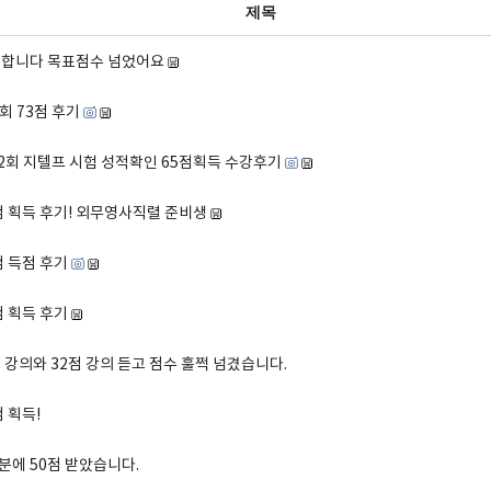
제목
랑합니다 목표점수 넘었어요
회 73점 후기
452회 지텔프 시험 성적확인 65점획득 수강후기
점 획득 후기! 외무영사직렬 준비생
점 득점 후기
점 획득 후기
 강의와 32점 강의 듣고 점수 훌쩍 넘겼습니다.
 획득!
에 50점 받았습니다.