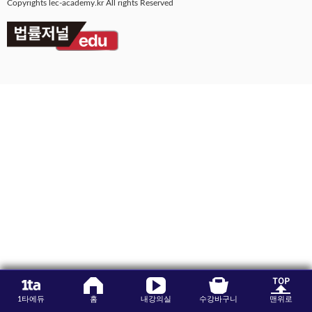
Copyrights lec-academy.kr All rights Reserved
수강평
고객센터
수강바구니
|
주문/배송
1타에듀
홈
내강의실
수강바구니
맨위로