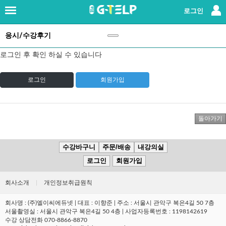
×
로그인
응시/수강후기
로그인
|
회원가입
로그인 후 확인 하실 수 있습니다
지텔프란?
로그인
회원가입
강사소개
패키지강좌
단과강좌
수강바구니
주문/배송
내강의실
로그인
회원가입
교재
회사소개
|
개인정보취급원칙
레벨테스트
회사명 : (주)엘이씨에듀넷 | 대표 : 이향준 | 주소 : 서울시 관악구 복은4길 50 7층
서울촬영실 : 서울시 관악구 복은4길 50 4층 | 사업자등록번호 : 1198142619
응시/수강후기
(147)
수강 상담전화 070-8866-8870